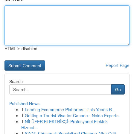
HTML is disabled
Report Page
Search
Go
Published News
1
Leading Ecommerce Platforms : This Year's R...
1
Getting a Tourist Visa for Canada - Noida Experts
1
NİLÜFER ELEKTRİKÇİ: Profesyonel Elektrik
Hizmet...
1
SWAT & Hazmat: Specialized Cleanup After Criti...