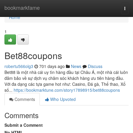
Home
bookmarkfame
Togg
navi
Home
1
Bet88coupons
robertu566olg3
701 days ago
News
Discuss
Bet88 là một nhà cái uy tìn hàng đầu tại Châu Á, một nhà cái luôn
đảm bảo về sự dịch vụ chăm sóc khách hàng ưu tiên hàng đầu.
Với đa dạng các tựa game hot như: Casino, Đá gà, Thể thao, Xổ
số...
https://bookmarktune.com/story17898915/bet88coupons
Comments
Who Upvoted
Comments
Submit a Comment
No HTML