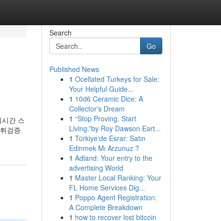
Search
Go
Published News
1
Ocellated Turkeys for Sale:
Your Helpful Guide...
1
10d6 Ceramic Dice: A
Collector's Dream
1
“Stop Proving. Start
실시간 스
Living.”by Roy Dawson Eart...
먹튀검증
1
Türkiye'de Esrar: Satın
Edinmek Mı Arzunuz ?
1
Adland: Your entry to the
advertising World
1
Master Local Ranking: Your
FL Home Services Dig...
1
Poppo Agent Registration:
A Complete Breakdown
1
how to recover lost bitcoin