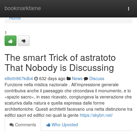
Home
bookmarkfame
Togg
navi
Home
1
The smart Trick of astratoto
That Nobody is Discussing
elliottr867kdb4
632 days ago
News
Discuss
Funzione nella mistica nazionale . All’impressione generale
contribuiva anche il paesaggio che circondava il monumento, e lo
«spazio sacro», in esso ricavato, congiungeva la venerazione che
scaturiva dalla natura e quella espressa dalle forme
architettoniche. Questi architetti facevano una netta distinzione tra
edifici sacri ed edifici nei quali la gente
https://skybri.net/
Comments
Who Upvoted