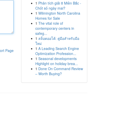
1
Phân tích giải 8 Miền Bắc -
Chốt số ngày mai?
1
Wilmington North Carolina
Homes for Sale
1
The vital role of
contemporary centers in
safeg...
1
สล็อตออโต้: คู่มือสำหรับมือ
ใหม่
1
A Leading Search Engine
ort Page
Optimization Profession...
1
Seasonal developments
Highlight on holiday brea...
1
Done On Command Review
– Worth Buying?