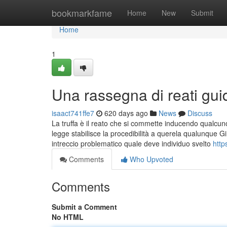
Home
bookmarkfame
Home
New
Submit
Home
1
Una rassegna di reati gu
isaact741ffe7
620 days ago
News
Discuss
La truffa è il reato che si commette inducendo qualcuno 
legge stabilisce la procedibilità a querela qualunque Gir
intreccio problematico quale deve individuo svelto
http
Comments
Who Upvoted
Comments
Submit a Comment
No HTML