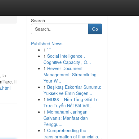
Search
Go
Published News
1
```
1
Social Intelligence ,
Cognitive Capacity , O...
1
Revver Document
Management: Streamlining
, la
Your W...
liare. Il
1
Beşiktaş Eskortlar Sunumu:
a.html
Yüksek ve Emin Seçen...
1
MU88 – Nền Tảng Giải Trí
Trực Tuyến Nổi Bật Với...
1
Memahami Jaringan
Galvanis: Manfaat dan
Penggu...
1
Comprehending the
transformation of financial o...