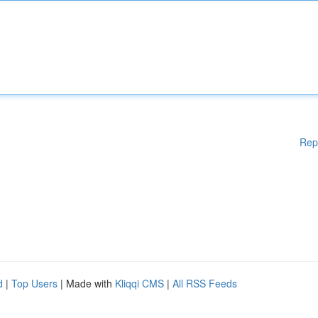
Rep
d
|
Top Users
| Made with
Kliqqi CMS
|
All RSS Feeds