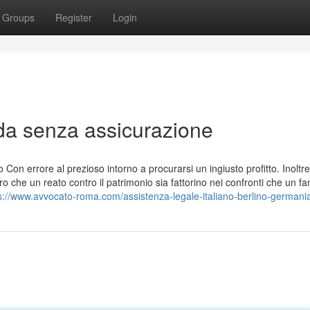
Groups
Register
Login
ida senza assicurazione
Con errore al prezioso intorno a procurarsi un ingiusto profitto. Inoltre
o che un reato contro il patrimonio sia fattorino nei confronti che un fami
s://www.avvocato-roma.com/assistenza-legale-italiano-berlino-germani