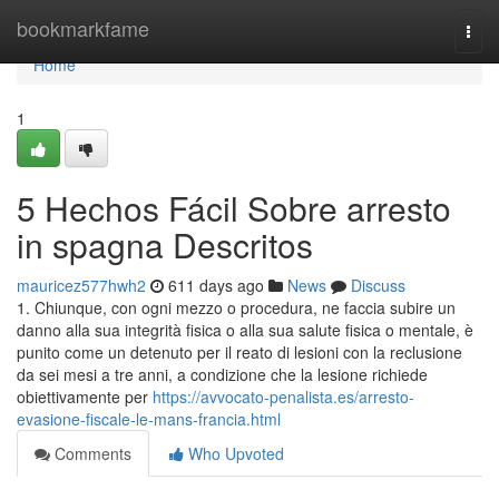
Home
bookmarkfame
Togg
navi
Home
1
5 Hechos Fácil Sobre arresto
in spagna Descritos
mauricez577hwh2
611 days ago
News
Discuss
1. Chiunque, con ogni mezzo o procedura, ne faccia subire un
danno alla sua integrità fisica o alla sua salute fisica o mentale, è
punito come un detenuto per il reato di lesioni con la reclusione
da sei mesi a tre anni, a condizione che la lesione richiede
obiettivamente per
https://avvocato-penalista.es/arresto-
evasione-fiscale-le-mans-francia.html
Comments
Who Upvoted