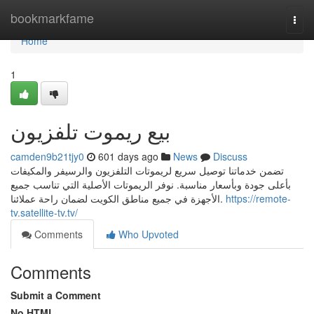
Home
bookmarkfame
Togg
navi
Home
1
بيع ريموت تلفزيون
camden9b21tjy0
601 days ago
News
Discuss
تضمن خدماتنا توصيل سريع لريموتات التلفزيون والرسيفر والمكيفات
بأعلى جودة وبأسعار مناسبة. نوفر الريموتات الأصلية التي تناسب جميع
الأجهزة في جميع مناطق الكويت لضمان راحة عملائنا.
https://remote-
tv.satellite-tv.tv/
Comments
Who Upvoted
Comments
Submit a Comment
No HTML