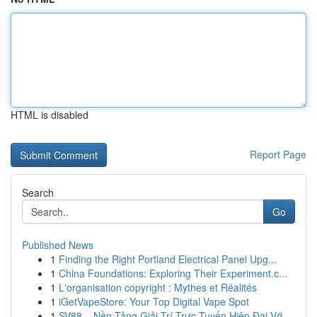
HTML is disabled
Report Page
Search
Go
Published News
1
Finding the Right Portland Electrical Panel Upg...
1
China Foundations: Exploring Their Experiment.c...
1
L'organisation copyright : Mythes et Réalités
1
iGetVapeStore: Your Top Digital Vape Spot
1
SV88 – Nền Tảng Giải Trí Trực Tuyến Hiện Đại Vớ...