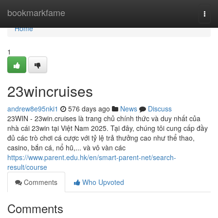
Home
bookmarkfame
Togg
navi
Home
1
23wincruises
andrew8e95nki1
576 days ago
News
Discuss
23WIN - 23win.cruises là trang chủ chính thức và duy nhất của
nhà cái 23win tại Việt Nam 2025. Tại đây, chúng tôi cung cấp đầy
đủ các trò chơi cá cược với tỷ lệ trả thưởng cao như thể thao,
casino, bắn cá, nổ hũ,... và vô vàn các
https://www.parent.edu.hk/en/smart-parent-net/search-
result/course
Comments
Who Upvoted
Comments