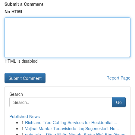
Submit a Comment
No HTML
HTML is disabled
Report Page
Search
Go
Published News
1
Richland Tree Cutting Services for Residential ...
1
Vajinal Mantar Tedavisinde İlaç Seçenekleri: Ne...
1
nohuwin – Đăng Nhập Nhanh, Khám Phá Kho Game