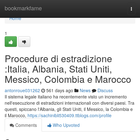
Home
bookmarkfame
Togg
navi
Home
1
Procedure di estradizione
:Italia, Albania, Stati Uniti,
Messico, Colombia e Marocco
antonroue031262
561 days ago
News
Discuss
Il sistema legale italiano ha recentemente visto un incremento
nell'esecuzione di estradizioni internazionali con diversi paesi. Tra
questi, spiccano l'Albania, gli Stati Uniti, il Messico, la Colombia e
il Marocco,
https://sachinibli530409.ttblogs.com/profile
Comments
Who Upvoted