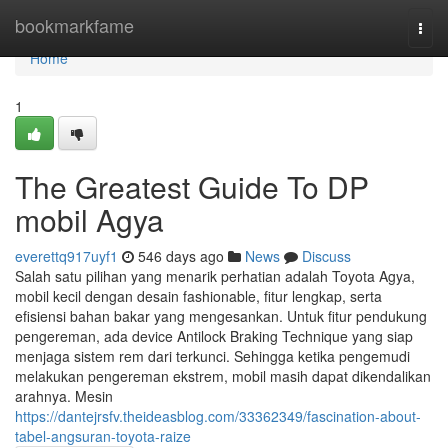
Home
bookmarkfame
Togg
navi
Home
1
The Greatest Guide To DP
mobil Agya
everettq917uyf1
546 days ago
News
Discuss
Salah satu pilihan yang menarik perhatian adalah Toyota Agya,
mobil kecil dengan desain fashionable, fitur lengkap, serta
efisiensi bahan bakar yang mengesankan. Untuk fitur pendukung
pengereman, ada device Antilock Braking Technique yang siap
menjaga sistem rem dari terkunci. Sehingga ketika pengemudi
melakukan pengereman ekstrem, mobil masih dapat dikendalikan
arahnya. Mesin
https://dantejrsfv.theideasblog.com/33362349/fascination-about-
tabel-angsuran-toyota-raize