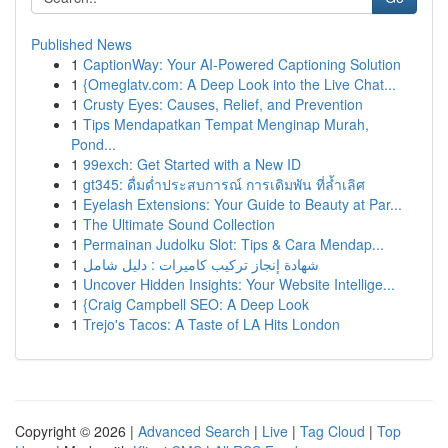
Published News
1
CaptionWay: Your AI-Powered Captioning Solution
1
{Omeglatv.com: A Deep Look into the Live Chat...
1
Crusty Eyes: Causes, Relief, and Prevention
1
Tips Mendapatkan Tempat Menginap Murah,
Pond...
1
99exch: Get Started with a New ID
1
gt345: ดื่มด่ำประสบการณ์ การเดิมพัน ที่ล้ำเลิศ
1
Eyelash Extensions: Your Guide to Beauty at Par...
1
The Ultimate Sound Collection
1
Permainan Judolku Slot: Tips & Cara Mendap...
1
شهادة إنجاز تركيب كاميرات : دليل شامل
1
Uncover Hidden Insights: Your Website Intellige...
1
{Craig Campbell SEO: A Deep Look
1
Trejo's Tacos: A Taste of LA Hits London
Copyright © 2026 |
Advanced Search
|
Live
|
Tag Cloud
|
Top