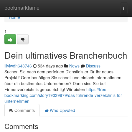
Home
bookmarkfame
Togg
navi
Home
1
Dein ultimatives Branchenbuch
lilylwdh643746
534 days ago
News
Discuss
Suchen Sie nach dem perfekten Dienstleister für Ihr neues
Projekt? Oder benötigen Sie schnell und einfach Informationen
über ein bestimmtes Unternehmen? Dann sind Sie bei
Firmenverzeichnis genau richtig! Wir bieten
https://free-
bookmarking.com/story19039979/das-führende-verzeichnis-für-
unternehmen
Comments
Who Upvoted
Comments