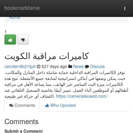
Home
bookmarkfame
Togg
navi
Home
1
كاميرات مراقبة الكويت
camden9b21tjy0
527 days ago
News
Discuss
توفر الكاميرات المراقبة الداخلية حماية شاملة داخل المنازل والمكاتب،
حيث يمكن وضعها في أماكن استراتيجية لمتابعة جميع الأنشطة. تتيح هذه
الكاميرات ميزة البث المباشر عبر الهاتف، مما يساعد الأهل في مراقبة
أطفالهم أو الموظفين أثناء العمل. تتميز أيضًا بخاصية التسجيل التلقائي عند
اكتشاف أي حركة غير طبيعية.
https://cameraskuwait.com/
Comments
Who Upvoted
Comments
Submit a Comment