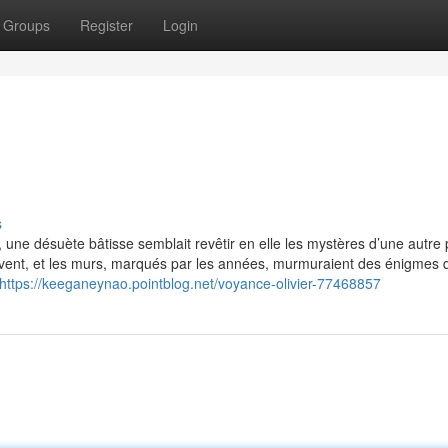
Groups
Register
Login
s
, une désuète bâtisse semblait revêtir en elle les mystères d’une autre 
u vent, et les murs, marqués par les années, murmuraient des énigmes 
https://keeganeynao.pointblog.net/voyance-olivier-77468857