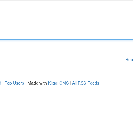
Rep
d
|
Top Users
| Made with
Kliqqi CMS
|
All RSS Feeds