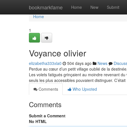
Home
bookmarkfame
Home
New
Submit
Home
1
Voyance olivier
elizabetha333xla0
504 days ago
News
Discus
Perdue au cœur d’un petit village oublié de la destinée
Les volets fatigués grinçaient au moindre revenant d
seuls les plus accessibles pouvaient distinguer. C’était
Comments
Who Upvoted
Comments
Submit a Comment
No HTML