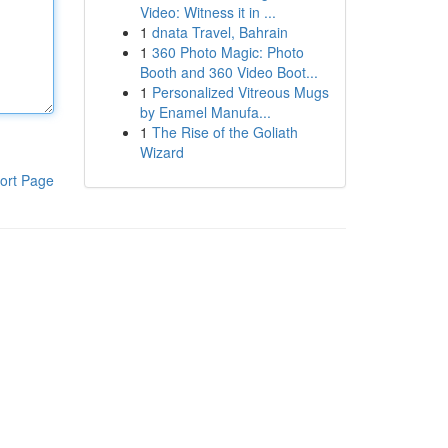
Video: Witness it in ...
1
dnata Travel, Bahrain
1
360 Photo Magic: Photo
Booth and 360 Video Boot...
1
Personalized Vitreous Mugs
by Enamel Manufa...
1
The Rise of the Goliath
Wizard
ort Page