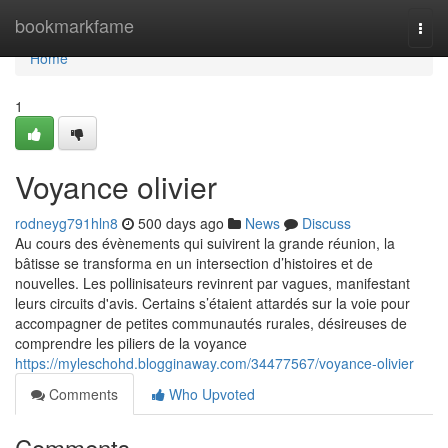
Home
bookmarkfame
Togg
navi
Home
1
Voyance olivier
rodneyg791hln8
500 days ago
News
Discuss
Au cours des évènements qui suivirent la grande réunion, la
bâtisse se transforma en un intersection d’histoires et de
nouvelles. Les pollinisateurs revinrent par vagues, manifestant
leurs circuits d'avis. Certains s’étaient attardés sur la voie pour
accompagner de petites communautés rurales, désireuses de
comprendre les piliers de la voyance
https://myleschohd.blogginaway.com/34477567/voyance-olivier
Comments
Who Upvoted
Comments