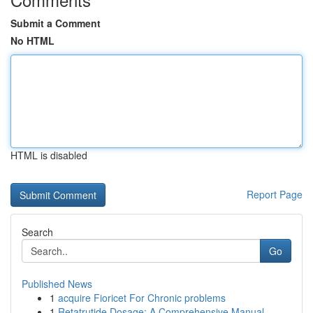
Submit a Comment
No HTML
HTML is disabled
Report Page
Search
Go
Published News
1
acquire Fioricet For Chronic problems
1
Retatrutide Dosage: A Comprehensive Manual