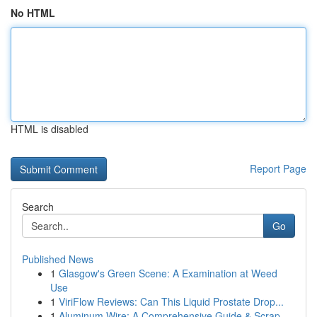
No HTML
HTML is disabled
Report Page
Search
Go
Published News
1
Glasgow's Green Scene: A Examination at Weed
Use
1
ViriFlow Reviews: Can This Liquid Prostate Drop...
1
Aluminum Wire: A Comprehensive Guide & Scrap