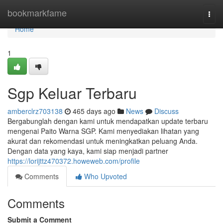
Home
bookmarkfame
Togg
navi
Home
1
Sgp Keluar Terbaru
amberclrz703138
465 days ago
News
Discuss
Bergabunglah dengan kami untuk mendapatkan update terbaru
mengenai Paito Warna SGP. Kami menyediakan lihatan yang
akurat dan rekomendasi untuk meningkatkan peluang Anda.
Dengan data yang kaya, kami siap menjadi partner
https://lorijttz470372.howeweb.com/profile
Comments
Who Upvoted
Comments
Submit a Comment