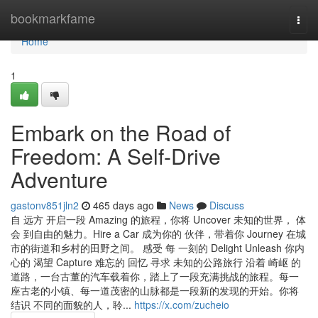
Home
bookmarkfame
Togg
navi
Home
1
Embark on the Road of
Freedom: A Self-Drive
Adventure
gastonv851jln2
465 days ago
News
Discuss
自 远方 开启一段 Amazing 的旅程，你将 Uncover 未知的世界， 体
会 到自由的魅力。Hire a Car 成为你的 伙伴，带着你 Journey 在城
市的街道和乡村的田野之间。 感受 每 一刻的 Delight Unleash 你内
心的 渴望 Capture 难忘的 回忆 寻求 未知的公路旅行 沿着 崎岖 的
道路，一台古董的汽车载着你，踏上了一段充满挑战的旅程。每一
座古老的小镇、每一道茂密的山脉都是一段新的发现的开始。你将
结识 不同的面貌的人，聆...
https://x.com/zucheio