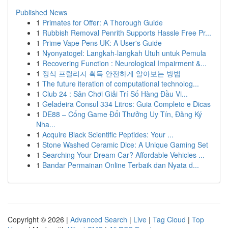
Published News
1
Primates for Offer: A Thorough Guide
1
Rubbish Removal Penrith Supports Hassle Free Pr...
1
Prime Vape Pens UK: A User's Guide
1
Nyonyatogel: Langkah-langkah Utuh untuk Pemula
1
Recovering Function : Neurological Impairment &...
1
정식 프릴리지 획득 안전하게 알아보는 방법
1
The future iteration of computational technolog...
1
Club 24 : Sân Chơi Giải Trí Số Hàng Đầu Vi...
1
Geladeira Consul 334 Litros: Guia Completo e Dicas
1
DE88 – Cổng Game Đổi Thưởng Uy Tín, Đăng Ký
Nha...
1
Acquire Black Scientific Peptides: Your ...
1
Stone Washed Ceramic Dice: A Unique Gaming Set
1
Searching Your Dream Car? Affordable Vehicles ...
1
Bandar Permainan Online Terbaik dan Nyata d...
Copyright © 2026 |
Advanced Search
|
Live
|
Tag Cloud
|
Top