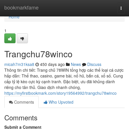
Home
bookmarkfame
Togg
navi
Home
1
Trangchu78winco
micah7m31ksa8
450 days ago
News
Discuss
Thông tin chi tiết: Trang chủ 78WIN tổng hợp các thể loại cá cược
hấp dẫn: Thể thao, casino, game bài, nổ hũ, bắn cá, xổ số. Cung
cấp tỷ lệ kèo cực kỳ cạnh tranh. Đặc biệt, ưu đãi khủng dành
riêng cho tân thủ. Giao dịch nhanh chóng,
https://myfirstbookmark.com/story19564992/trangchu78winco
Comments
Who Upvoted
Comments
Submit a Comment