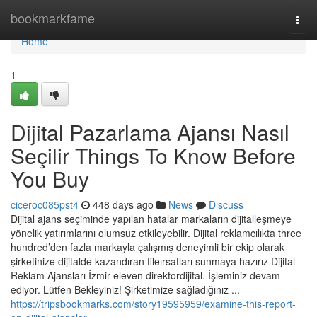
Home
bookmarkfame
Togg
navi
Home
1
Dijital Pazarlama Ajansı Nasıl
Seçilir Things To Know Before
You Buy
ciceroc085pst4
448 days ago
News
Discuss
Dijital ajans seçiminde yapılan hatalar markaların dijitalleşmeye
yönelik yatırımlarını olumsuz etkileyebilir. Dijital reklamcılıkta three
hundred’den fazla markayla çalışmış deneyimli bir ekip olarak
şirketinize dijitalde kazandıran fileırsatları sunmaya hazırız Dijital
Reklam Ajansları İzmir eleven direktordijital. İşleminiz devam
ediyor. Lütfen Bekleyiniz! Şirketimize sağladığınız ...
https://tripsbookmarks.com/story19595959/examine-this-report-