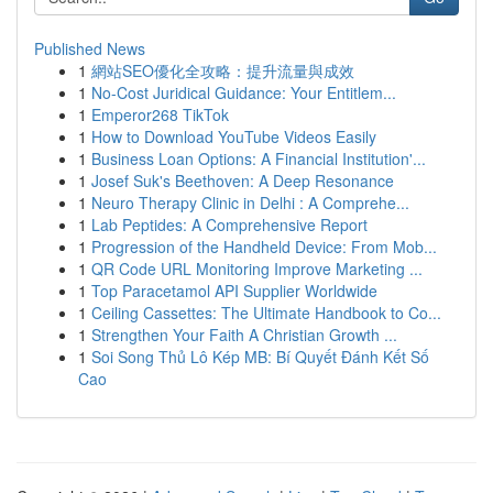
Published News
1
網站SEO優化全攻略：提升流量與成效
1
No-Cost Juridical Guidance: Your Entitlem...
1
Emperor268 TikTok
1
How to Download YouTube Videos Easily
1
Business Loan Options: A Financial Institution'...
1
Josef Suk's Beethoven: A Deep Resonance
1
Neuro Therapy Clinic in Delhi : A Comprehe...
1
Lab Peptides: A Comprehensive Report
1
Progression of the Handheld Device: From Mob...
1
QR Code URL Monitoring Improve Marketing ...
1
Top Paracetamol API Supplier Worldwide
1
Ceiling Cassettes: The Ultimate Handbook to Co...
1
Strengthen Your Faith A Christian Growth ...
1
Soi Song Thủ Lô Kép MB: Bí Quyết Đánh Kết Số
Cao