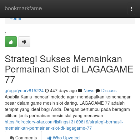
Home
bookmarkfame
Togg
navi
Home
1
Strategi Sukses Memainkan
Permainan Slot di LAGAGAME
77
gregorynurv815224
447 days ago
News
Discuss
Apabila Kamu mencari metode agar mendapatkan kemenangan
besar dalam game mesin slot daring, LAGAGAME 77 adalah
tempat yang ideal bagi Anda. Dengan bertumpu pada beragam
pilihan jenis permainan mesin slot yang menawan
https://directory-star.com/listings13169819/strategi-berhasil-
memainkan-permainan-slot-di-lagagame-77
Comments
Who Upvoted