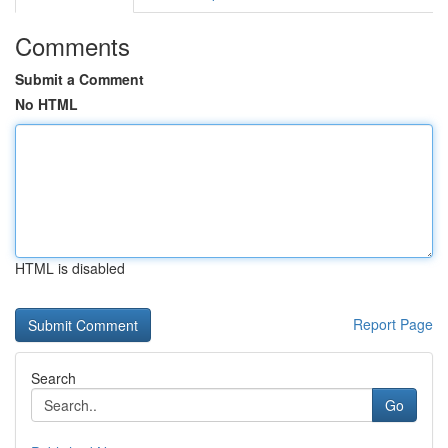
Comments
Submit a Comment
No HTML
HTML is disabled
Report Page
Search
Go