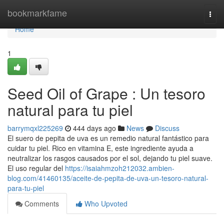
Home
bookmarkfame
Togg
navi
Home
1
Seed Oil of Grape : Un tesoro
natural para tu piel
barrymqxl225269
444 days ago
News
Discuss
El suero de pepita de uva es un remedio natural fantástico para
cuidar tu piel. Rico en vitamina E, este ingrediente ayuda a
neutralizar los rasgos causados por el sol, dejando tu piel suave.
El uso regular del
https://isaiahmzoh212032.ambien-
blog.com/41460135/aceite-de-pepita-de-uva-un-tesoro-natural-
para-tu-piel
Comments
Who Upvoted