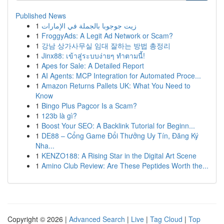
Published News
1
زيت جوجوبا بالجملة في الإمارات
1
FroggyAds: A Legit Ad Network or Scam?
1
강남 상가사무실 임대 잘하는 방법 총정리
1
Jinx88: เข้าสู่ระบบง่ายๆ ทำตามนี้!
1
Apes for Sale: A Detailed Report
1
AI Agents: MCP Integration for Automated Proce...
1
Amazon Returns Pallets UK: What You Need to
Know
1
Bingo Plus Pagcor Is a Scam?
1
123b là gì?
1
Boost Your SEO: A Backlink Tutorial for Beginn...
1
DE88 – Cổng Game Đổi Thưởng Uy Tín, Đăng Ký
Nha...
1
KENZO188: A Rising Star in the Digital Art Scene
1
Amino Club Review: Are These Peptides Worth the...
Copyright © 2026 |
Advanced Search
|
Live
|
Tag Cloud
|
Top