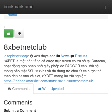
Home
bookmarkfame
Togg
navi
Home
1
8xbetnetclub
joseph5q53qaj2
429 days ago
News
Discuss
8XBET là một nền tảng cá cược trực tuyến có trụ sở tại Curacao,
hoạt động hợp pháp nhờ giấy phép do PAGCOR cấp. Với hệ
thống bảo mật SSL 128-bit và đa dạng trò chơi từ cá cược thể
thao đến casino và slot, 8XBET mang lại trải nghiệm
https://thebookmarklist.com/story19611730/8xbetnetclub
Comments
Who Upvoted
Comments
Submit a Comment