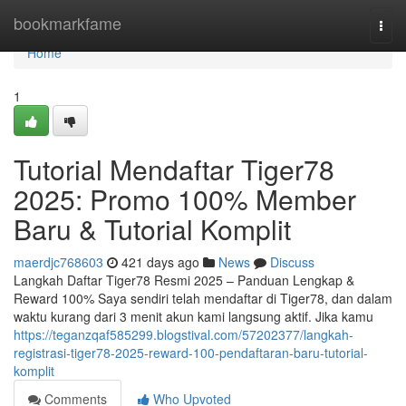
Home
bookmarkfame
Togg
navi
Home
1
Tutorial Mendaftar Tiger78
2025: Promo 100% Member
Baru & Tutorial Komplit
maerdjc768603
421 days ago
News
Discuss
Langkah Daftar Tiger78 Resmi 2025 – Panduan Lengkap &
Reward 100% Saya sendiri telah mendaftar di Tiger78, dan dalam
waktu kurang dari 3 menit akun kami langsung aktif. Jika kamu
https://teganzqaf585299.blogstival.com/57202377/langkah-
registrasi-tiger78-2025-reward-100-pendaftaran-baru-tutorial-
komplit
Comments
Who Upvoted