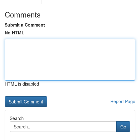
Comments
Submit a Comment
No HTML
HTML is disabled
Report Page
Search
Go