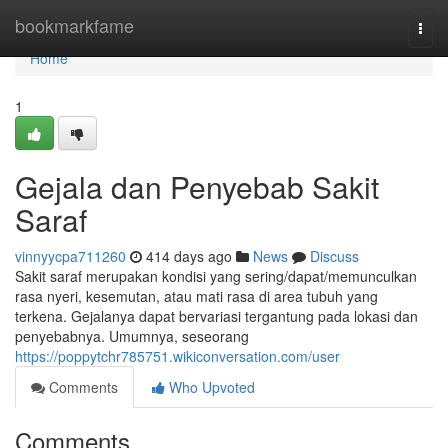
Home
bookmarkfame
Togg
navi
Home
1
Gejala dan Penyebab Sakit
Saraf
vinnyycpa711260
414 days ago
News
Discuss
Sakit saraf merupakan kondisi yang sering/dapat/memunculkan
rasa nyeri, kesemutan, atau mati rasa di area tubuh yang
terkena. Gejalanya dapat bervariasi tergantung pada lokasi dan
penyebabnya. Umumnya, seseorang
https://poppytchr785751.wikiconversation.com/user
Comments
Who Upvoted
Comments