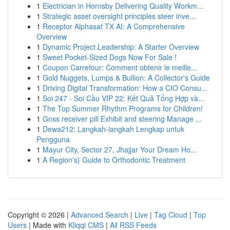
1
Electrician in Hornsby Delivering Quality Workm...
1
Strategic asset oversight principles steer inve...
1
Receptor Alphasat TX AI: A Comprehensive
Overview
1
Dynamic Project Leadership: A Starter Overview
1
Sweet Pocket-Sized Dogs Now For Sale !
1
Coupon Carrefour: Comment obtenir le meille...
1
Gold Nuggets, Lumps & Bullion: A Collector's Guide
1
Driving Digital Transformation: How a CIO Consu...
1
Soi 247 - Soi Cầu VIP 22: Kết Quả Tổng Hợp và...
1
The Top Summer Rhythm Programs for Children!
1
Gnss receiver pill Exhibit and steering Manage ...
1
Dewa212: Langkah-langkah Lengkap untuk
Pengguna
1
Mayur City, Sector 27, Jhajjar Your Dream Ho...
1
A Region's} Guide to Orthodontic Treatment
Copyright © 2026 |
Advanced Search
|
Live
|
Tag Cloud
|
Top
Users
| Made with
Kliqqi CMS
|
All RSS Feeds