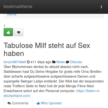
Home
bookmarkfame
Togg
navi
Home
1
Tabulose Milf steht auf Sex
haben
tonym887ldw9
411 days ago
News
Discuss
Über Blümchensex denkst du aktuell absolut nicht nach.
Stattdessen hast Du Deine Hingabe für gratis reife Oma Streifen
über scharfe aufgeschlossene aufgeschlossene Damen und
supergeile Swinger Ladys entdeckt. Der Klick bei der bequemsten
reale Treffenn Seite im Netz holt dir jede Menge Filme fileür
Erwachsene sofort auf den Personal computer.
https://ficken-in-
deutschland.com/
Comments
Who Upvoted