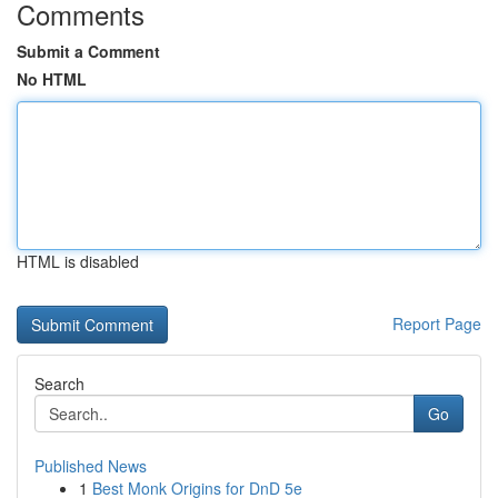
Comments
Submit a Comment
No HTML
HTML is disabled
Report Page
Search
Go
Published News
1
Best Monk Origins for DnD 5e