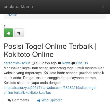
Home
bookmarkfame
Togg
navi
Home
1
Posisi Togel Online Terbaik |
Kokitoto Online
caradmkv492681
408 days ago
News
Discuss
Merupakan keyakinan setiap seseorang togel untuk menemukan
website yang terpercaya. Kokitoto hadir sebagai jawaban terbaik
untuk anda. Dengan sistem canggih dan pelayanan merata,
Kokitoto siap menyapa anda dengan
https://fraserzyuu205174.arwebo.com/58282219/situs-togel-
online-terbaik-kokitoto-kualitas
Comments
Who Upvoted