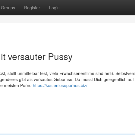
Groups
Register
Login
t versauter Pussy
t, stellt unmittelbar fest, viele Erwachsenenfilme sind heiß. Selbstvers
regenderes gibt als versautes Gebumse. Du musst Dich gelegentlich auf 
die meisten Porno
https://kostenlosepornos.biz/