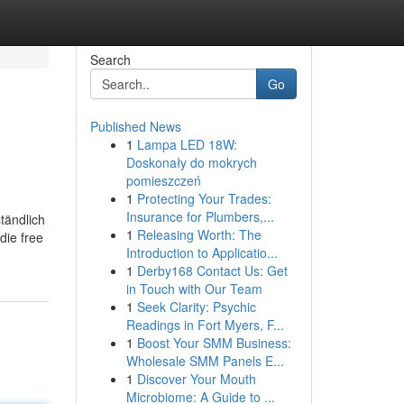
Search
Go
Published News
1
Lampa LED 18W:
Doskonały do mokrych
pomieszczeń
1
Protecting Your Trades:
Insurance for Plumbers,...
tändlich
1
Releasing Worth: The
die free
Introduction to Applicatio...
1
Derby168 Contact Us: Get
in Touch with Our Team
1
Seek Clarity: Psychic
Readings in Fort Myers, F...
1
Boost Your SMM Business:
Wholesale SMM Panels E...
1
Discover Your Mouth
Microbiome: A Guide to ...