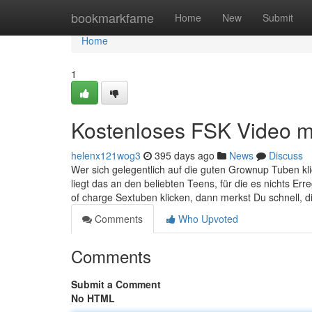
Home
bookmarkfame
Home
New
Submit
Home
1
Kostenloses FSK Video mi
helenx121wog3
395 days ago
News
Discuss
Wer sich gelegentlich auf die guten Grownup Tuben klick
liegt das an den beliebten Teens, für die es nichts Er
of charge Sextuben klicken, dann merkst Du schnell, 
Comments
Who Upvoted
Comments
Submit a Comment
No HTML