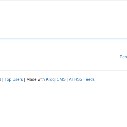
Rep
d
|
Top Users
| Made with
Kliqqi CMS
|
All RSS Feeds