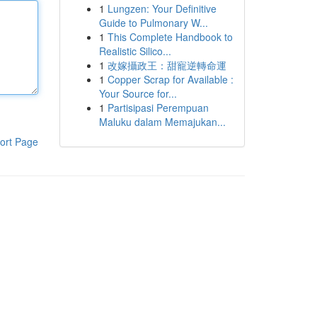
1
Lungzen: Your Definitive
Guide to Pulmonary W...
1
This Complete Handbook to
Realistic Silico...
1
改嫁攝政王：甜寵逆轉命運
1
Copper Scrap for Available :
Your Source for...
1
Partisipasi Perempuan
Maluku dalam Memajukan...
ort Page