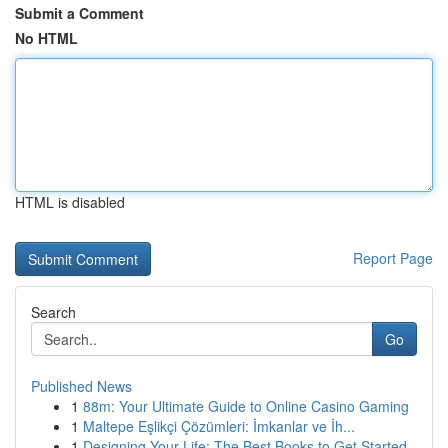
Submit a Comment
No HTML
HTML is disabled
Report Page
Search
Go
Published News
1
88m: Your Ultimate Guide to Online Casino Gaming
1
Maltepe Eşlikçi Çözümleri: İmkanlar ve İh...
1
Designing Your Life: The Best Books to Get Started