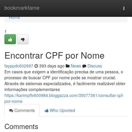
Home
bookmarkfame
Togg
navi
Home
1
Encontrar CPF por Nome
fayppdc602997
393 days ago
News
Discuss
Em casos que exigem a identificação precisa de uma pessoa, o
processo de buscar CPF por nome pode se mostrar crucial.
Através de sistemas especializados, é facilmente realizável obter
informações complementares
https://karimpflv600984.bloggazza.com/35077361/consultar-cpf-
por-nome
Comments
Who Upvoted
Comments