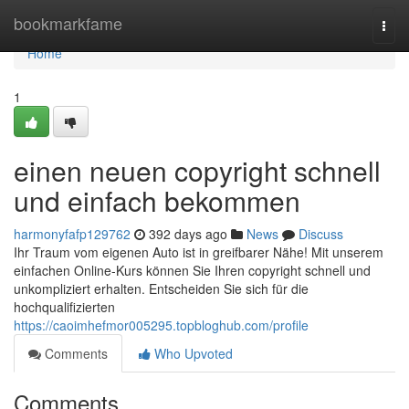
Home
bookmarkfame
Togg
navi
Home
1
einen neuen copyright schnell
und einfach bekommen
harmonyfafp129762
392 days ago
News
Discuss
Ihr Traum vom eigenen Auto ist in greifbarer Nähe! Mit unserem
einfachen Online-Kurs können Sie Ihren copyright schnell und
unkompliziert erhalten. Entscheiden Sie sich für die
hochqualifizierten
https://caoimhefmor005295.topbloghub.com/profile
Comments
Who Upvoted
Comments