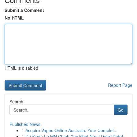
Submit a Comment
No HTML
HTML is disabled
Report Page
Search
Go
Published News
1
Acquire Vapes Online Australia: Your Complet...
1
Dự Đoán Lo MN Chinh Xác Nhat Ngay Date [Date]