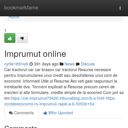
Home
bookmarkfame
Togg
navi
Home
1
Imprumut online
cyrile185rvy6
391 days ago
News
Discuss
Car tractorul car car brasov car tractorul Resurse necesare
pentru împrumutarea unui credit sau deschiderea unui cont de
economii. Informatii Utile si Resurse Aici veti gasi raspunsuri la
intrebarile dvs. Termeni explicati si Resurse precum cereri de
inscrieri si alte formulare. credite simple de la ecocred Cum pot sa
imi
https://car-imprumut75420.tribunablog.com/b-a-href-https-
contdeeconomii-ro-imprumut-rapid-a-b-50530154
Comments
Who Upvoted
Comments