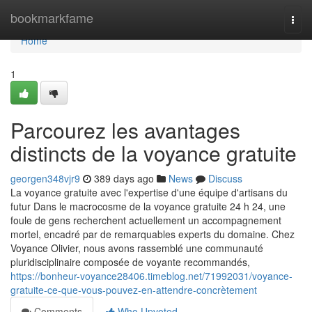
Home
bookmarkfame
Togg
navi
Home
1
Parcourez les avantages
distincts de la voyance gratuite
georgen348vjr9
389 days ago
News
Discuss
La voyance gratuite avec l'expertise d'une équipe d'artisans du
futur Dans le macrocosme de la voyance gratuite 24 h 24, une
foule de gens recherchent actuellement un accompagnement
mortel, encadré par de remarquables experts du domaine. Chez
Voyance Olivier, nous avons rassemblé une communauté
pluridisciplinaire composée de voyante recommandés,
https://bonheur-voyance28406.timeblog.net/71992031/voyance-
gratuite-ce-que-vous-pouvez-en-attendre-concrètement
Comments
Who Upvoted