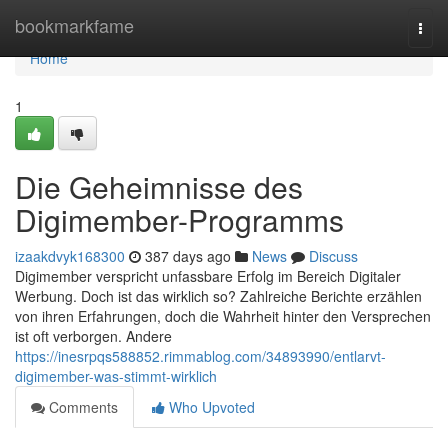
Home
bookmarkfame
Togg
navi
Home
1
Die Geheimnisse des
Digimember-Programms
izaakdvyk168300
387 days ago
News
Discuss
Digimember verspricht unfassbare Erfolg im Bereich Digitaler
Werbung. Doch ist das wirklich so? Zahlreiche Berichte erzählen
von ihren Erfahrungen, doch die Wahrheit hinter den Versprechen
ist oft verborgen. Andere
https://inesrpqs588852.rimmablog.com/34893990/entlarvt-
digimember-was-stimmt-wirklich
Comments
Who Upvoted