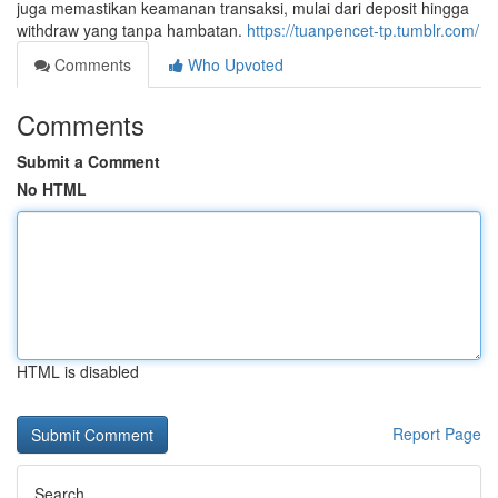
juga memastikan keamanan transaksi, mulai dari deposit hingga
withdraw yang tanpa hambatan.
https://tuanpencet-tp.tumblr.com/
Comments
Who Upvoted
Comments
Submit a Comment
No HTML
HTML is disabled
Report Page
Search