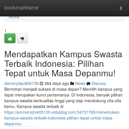
Home
bookmarkfame
Togg
navi
Home
1
Mendapatkan Kampus Swasta
Terbaik Indonesia: Pilihan
Tepat untuk Masa Depanmu!
darrenyfwu806738
384 days ago
News
Discuss
Bermimpi menjadi sukses di masa depan? Memilih kampus yang
tepat merupakan kunci pertamanya. Di Indonesia, banyak pilihan
kampus swasta berkualitas tinggi yang siap mendukung cita-cita
kamu. Kampus swasta terbaik di
https://ammarxjzv405120.vidublog.com/34737765/menemukan-
kampus-swasta-terbaik-indonesia-pilihan-tepat-untuk-masa-
depanmu