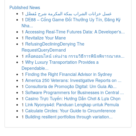
Published News
1
غسل خزانات الشراب بمكة المكرمة شرح مُفصَّل
1
DE88 – Cổng Game Đổi Thưởng Uy Tín, Đăng Ký
Nha...
1
Accessing Real-Time Futures Data: A Developer's...
1
Revitalize Your Mane
1
RefusingDecliningDenying The
RequestQueryDemand
1
สล็อตออนไลน์ เล่นง่าย กรรมวิธีการพินิจพิจารณาสล...
1
Why Luxury Transportation Provides a
Dependable...
1
Finding the Right Financial Advisor in Sydney
1
America 250 Veterans: Investigative Reports on ...
1
Consultoria de Promoção Digital: Um Guia Ab...
1
Software Programmers for Businesses in Central ...
1
Casino Trực Tuyến: Hướng Dẫn Chơi & Lựa Chọn
1
Link Nyonya4d: Panduan Lengkap untuk Pemula
1
Calculate Circles: Your Guide to Circumference
1
Building resilient portfolios through variation...