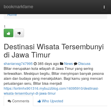
Home
bookmarkfame
Togg
navi
Home
1
Destinasi Wisata Tersembunyi
di Jawa Timur
shaniarxsg747995
385 days ago
News
Discuss
Blitar merupakan kota wilayah di Jawa Timur yang sering
terlewatkan. Meskipun begitu, Blitar menyimpan banyak pesona
alam dan budaya yang menakjubkan. Bagi kamu yang mencari
petualangan seru, Blitar bisa menjadi
https://loriimhx901316.mybuzzblog.com/16095910/destinasi-
wisata-tersembunyi-di-jawa-timur
Comments
Who Upvoted