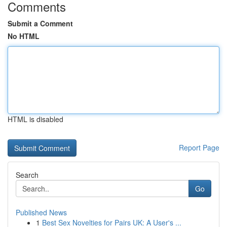
Comments
Submit a Comment
No HTML
HTML is disabled
Report Page
Search
Go
Published News
1
Best Sex Novelties for Pairs UK: A User's ...