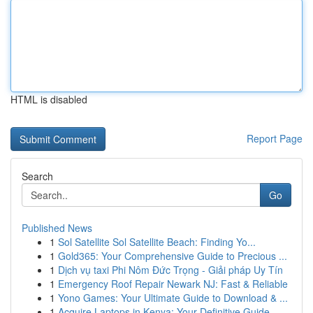
HTML is disabled
Report Page
Search
Go
Published News
1
Sol Satellite Sol Satellite Beach: Finding Yo...
1
Gold365: Your Comprehensive Guide to Precious ...
1
Dịch vụ taxi Phi Nôm Đức Trọng - Giải pháp Uy Tín
1
Emergency Roof Repair Newark NJ: Fast & Reliable
1
Yono Games: Your Ultimate Guide to Download & ...
1
Acquire Laptops in Kenya: Your Definitive Guide