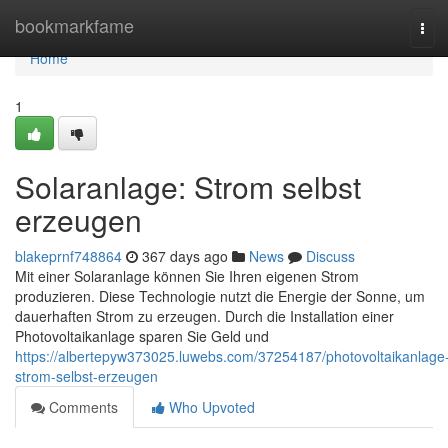
Home
bookmarkfame
Tog
navi
Home
1
Solaranlage: Strom selbst
erzeugen
blakeprnf748864
367 days ago
News
Discuss
Mit einer Solaranlage können Sie Ihren eigenen Strom
produzieren. Diese Technologie nutzt die Energie der Sonne, um
dauerhaften Strom zu erzeugen. Durch die Installation einer
Photovoltaikanlage sparen Sie Geld und
https://albertepyw373025.luwebs.com/37254187/photovoltaikanlage
strom-selbst-erzeugen
Comments
Who Upvoted