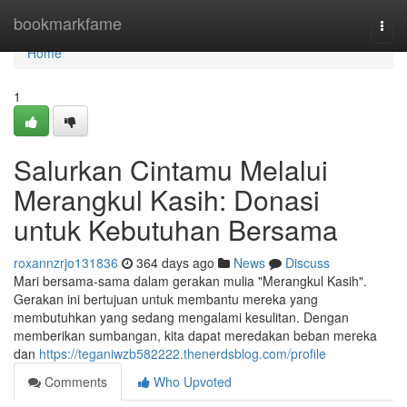
Home
bookmarkfame
Togg
navi
Home
1
Salurkan Cintamu Melalui
Merangkul Kasih: Donasi
untuk Kebutuhan Bersama
roxannzrjo131836
364 days ago
News
Discuss
Mari bersama-sama dalam gerakan mulia "Merangkul Kasih".
Gerakan ini bertujuan untuk membantu mereka yang
membutuhkan yang sedang mengalami kesulitan. Dengan
memberikan sumbangan, kita dapat meredakan beban mereka
dan
https://teganiwzb582222.thenerdsblog.com/profile
Comments
Who Upvoted