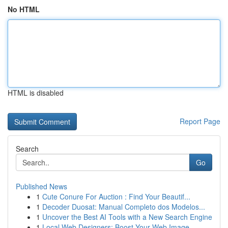
No HTML
HTML is disabled
Report Page
Search
Go
Published News
1
Cute Conure For Auction : Find Your Beautif...
1
Decoder Duosat: Manual Completo dos Modelos...
1
Uncover the Best AI Tools with a New Search Engine
1
Local Web Designers: Boost Your Web Image