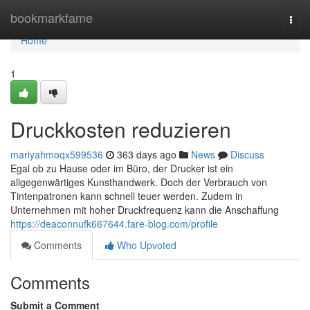
Home
bookmarkfame
Togg
navi
Home
1
Druckkosten reduzieren
mariyahmoqx599536
363 days ago
News
Discuss
Egal ob zu Hause oder im Büro, der Drucker ist ein
allgegenwärtiges Kunsthandwerk. Doch der Verbrauch von
Tintenpatronen kann schnell teuer werden. Zudem in
Unternehmen mit hoher Druckfrequenz kann die Anschaffung
https://deaconnufk667644.fare-blog.com/profile
Comments
Who Upvoted
Comments
Submit a Comment