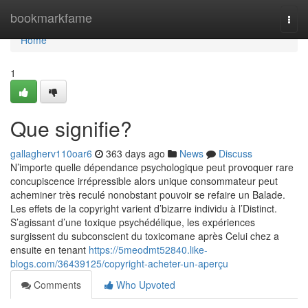
Home
bookmarkfame
Togg
navi
Home
1
Que signifie?
gallagherv110oar6
363 days ago
News
Discuss
N’importe quelle dépendance psychologique peut provoquer rare
concupiscence irrépressible alors unique consommateur peut
acheminer très reculé nonobstant pouvoir se refaire un Balade.
Les effets de la copyright varient d’bizarre individu à l’Distinct.
S’agissant d’une toxique psychédélique, les expériences
surgissent du subconscient du toxicomane après Celui chez a
ensuite en tenant
https://5meodmt52840.like-
blogs.com/36439125/copyright-acheter-un-aperçu
Comments
Who Upvoted