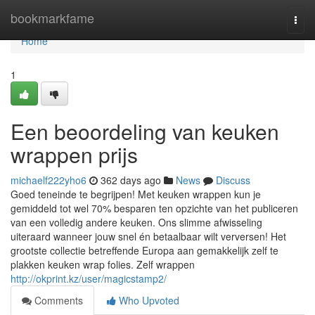
Home
bookmarkfame
Togg
navi
Home
1
Een beoordeling van keuken
wrappen prijs
michaelf222yho6
362 days ago
News
Discuss
Goed teneinde te begrijpen! Met keuken wrappen kun je
gemiddeld tot wel 70% besparen ten opzichte van het publiceren
van een volledig andere keuken. Ons slimme afwisseling
uiteraard wanneer jouw snel én betaalbaar wilt verversen! Het
grootste collectie betreffende Europa aan gemakkelijk zelf te
plakken keuken wrap folies. Zelf wrappen
http://okprint.kz/user/magicstamp2/
Comments
Who Upvoted