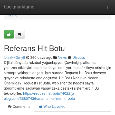
Home
bookmarkfame
Togg
navi
Home
1
Referans Hit Botu
johnf443wly9
360 days ago
News
Discuss
Dijital dünyada rekabet yoğunlaşıyor. Çevrimiçi platformlar,
yalnızca etkileyici tasarımlarla yetinemiyor; hedef kitleye erişim için
stratejik yaklaşımlar şart. İşte burada Request Hit Botu devreye
giriyor ve rekabette öne geçiriyor. Hit Botu Nedir ve Neden
Önemlidir? Request Hit Botu, web sitenize hedefli sayfa
görüntüleme sağlayan yapay zeka destekli sistemlerdir. Bu
teknolojiler,
https://request-hit-botu74022.ja-
blog.com/36807436/anahtar-kelime-hit-botu
Comments
Who Upvoted