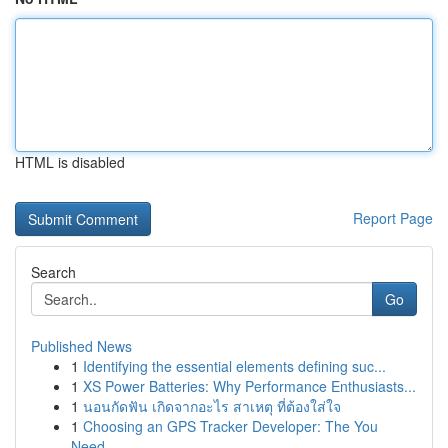
HTML is disabled
Report Page
Search
Go
Published News
1
Identifying the essential elements defining suc...
1
XS Power Batteries: Why Performance Enthusiasts...
1
นอนกัดฟัน เกิดจากอะไร สาเหตุ ที่ต้องใส่ใจ
1
Choosing an GPS Tracker Developer: The You
Need...