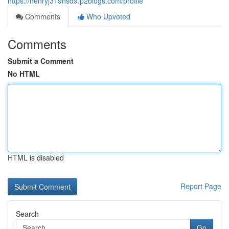
https://henryj319hsd9.p2blogs.com/profile
Comments
Who Upvoted
Comments
Submit a Comment
No HTML
HTML is disabled
Report Page
Search
Go