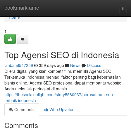
Home
bookmarkfame
Togg
navi
Home
1
Top Agensi SEO di Indonesia
ianbaml547259
359 days ago
News
Discuss
Di era digital yang kian kompetitif ini, memiliki Agensi SEO
Terkemuka Indonesia menjadi faktor penting bagi keberhasilan
bisnis online. Agensi SEO profesional dapat membantu website
Anda melonjak peringkat di mesin
https://thesocialdelight.com/story5580937/perusahaan-seo-
terbaik-indonesia
Comments
Who Upvoted
Comments