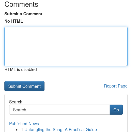
Comments
Submit a Comment
No HTML
HTML is disabled
Report Page
Search
Go
Published News
1
Untangling the Snag: A Practical Guide