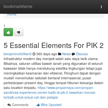
Home
bookmarkfame
Togg
navi
Home
1
5 Essential Elements For PIK 2
benjaminv009lan5
360 days ago
News
Discuss
Infrastruktur modern day menjadi salah satu daya tarik utama.
Misalnya, saluran utilitas bawah tanah yang digunakan di seluruh
kawasan tidak hanya mendukung estetika lingkungan tetapi juga
meningkatkan keamanan dan efisiensi. Penghuni dapat dengan
mudah menemukan sekolah bertaraf internasional, pusat
perbelanjaan present day, hingga tempat hiburan keluarga dalam
satu location terpadu.
https://www.propanraya.com/propan-
sandimas-experience-center-hadir-di-pik-2-tawarkan-inovasi-
terbaik-untuk-solusi-cat-dan-pelapis
Comments
Who Upvoted