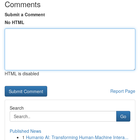
Comments
Submit a Comment
No HTML
HTML is disabled
Report Page
Search
Go
Published News
1
Humanio AI: Transforming Human-Machine Intera...